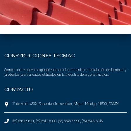
CONSTRUCCIONES TECMAC
Somos una empresa especializada en el suministro e instalación de láminas y
productos prefabricados utilizados en la industria de la construcción.
CONTACTO
11 de Abril #302, Escandon 1ra sección, Miguel Hidalgo, 11800, CDMX.
(55) 5563-9639, (55) 5611-6038, (55) 5546-9998, (55) 5546-6915