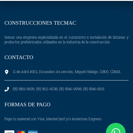
CONSTRUCCIONES TECMAC
Somos una empresa especializada en el suministro e instalación de láminas y
productos prefabricados utilizados en la industria de la construcción.
CONTACTO
11 de Abril #302, Escandon 1ra sección, Miguel Hidalgo, 11800, CDMX.
(55) 5563-9639, (55) 5611-6038, (55) 5546-9998, (55) 5546-6915
FORMAS DE PAGO
Paga tu material con Visa, MasterCard y/o American Express.