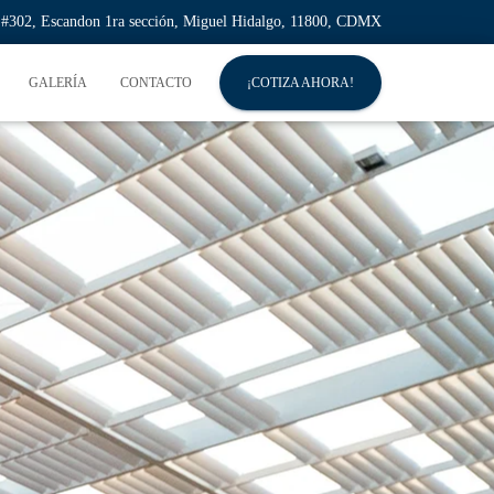
l #302, Escandon 1ra sección, Miguel Hidalgo, 11800, CDMX
GALERÍA
CONTACTO
¡COTIZA AHORA!