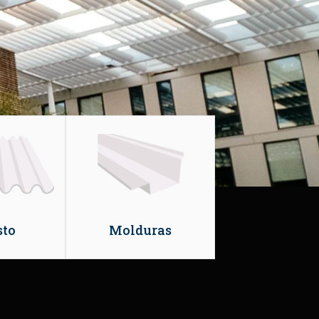
sto
Molduras