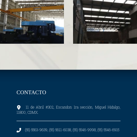
CONTACTO
11 de Abril #302, Escandon 1ra sección, Miguel Hidalgo,
11800, CDMX.
(55) 5563-9639, (55) 5611-6038, (55) 5546-9998, (55) 5546-6915