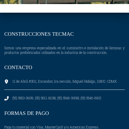
CONSTRUCCIONES TECMAC
Somos una empresa especializada en el suministro e instalación de láminas y
productos prefabricados utilizados en la industria de la construcción.
CONTACTO
11 de Abril #302, Escandon 1ra sección, Miguel Hidalgo, 11800, CDMX.
(55) 5563-9639, (55) 5611-6038, (55) 5546-9998, (55) 5546-6915
FORMAS DE PAGO
Paga tu material con Visa, MasterCard y/o American Express.