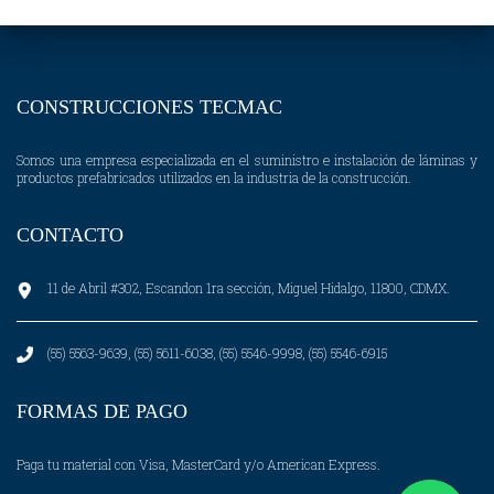
CONSTRUCCIONES TECMAC
Somos una empresa especializada en el suministro e instalación de láminas y
productos prefabricados utilizados en la industria de la construcción.
CONTACTO
11 de Abril #302, Escandon 1ra sección, Miguel Hidalgo, 11800, CDMX.
(55) 5563-9639, (55) 5611-6038, (55) 5546-9998, (55) 5546-6915
FORMAS DE PAGO
Paga tu material con Visa, MasterCard y/o American Express.