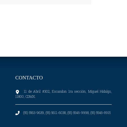
CONTACTO
11 de Abril #302, Escandon 1ra sección, Miguel Hidalgo,
11800, CDMX.
(55) 5563-9639, (55) 5611-6038, (55) 5546-9998, (55) 5546-6915