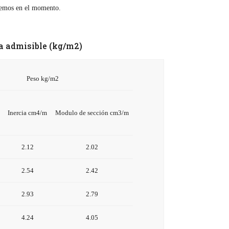
enemos en el momento.
 admisible (kg/m2)
Peso kg/m2
Inercia cm4/m
Modulo de sección cm3/m
2.12
2.02
2.54
2.42
2.93
2.79
4.24
4.05