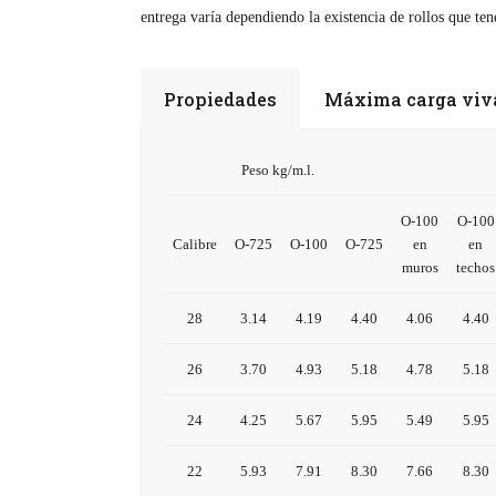
entrega varía dependiendo la existencia de rollos que t
Propiedades
Máxima carga viva
Peso kg/m.l.
O-100
O-100
Calibre
O-725
O-100
O-725
en
en
muros
techos
28
3.14
4.19
4.40
4.06
4.40
26
3.70
4.93
5.18
4.78
5.18
24
4.25
5.67
5.95
5.49
5.95
22
5.93
7.91
8.30
7.66
8.30