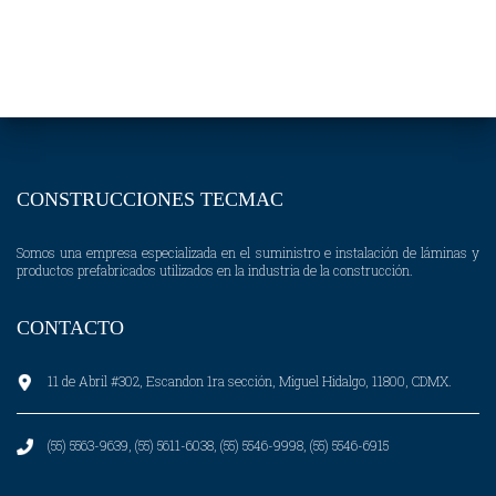
CONSTRUCCIONES TECMAC
Somos una empresa especializada en el suministro e instalación de láminas y
productos prefabricados utilizados en la industria de la construcción.
CONTACTO
11 de Abril #302, Escandon 1ra sección, Miguel Hidalgo, 11800, CDMX.
(55) 5563-9639, (55) 5611-6038, (55) 5546-9998, (55) 5546-6915