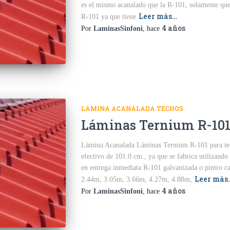
es el mismo acanalado que la R-101, solamente que
Leer más…
R-101 ya que tiene
4 años
Por
LaminasSinfoni
, hace
LÁMINA ACANALADA TECHOS
Láminas Ternium R-101
Lámina Acanalada Láminas Ternium R-101 para tec
efectivo de 101.0 cm., ya que se fabrica utilizando
en entrega inmediata R-101 galvanizada o pintro c
Leer más
2.44m, 3.05m, 3.66m, 4.27m, 4.88m,
4 años
Por
LaminasSinfoni
, hace