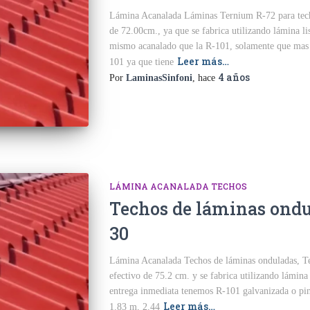
Lámina Acanalada Láminas Ternium R-72 para techo
de 72.00cm., ya que se fabrica utilizando lámina li
mismo acanalado que la R-101, solamente que mas 
Leer más…
101 ya que tiene
4 años
Por
LaminasSinfoni
, hace
LÁMINA ACANALADA TECHOS
Techos de láminas ondu
30
Lámina Acanalada Techos de láminas onduladas, Te
efectivo de 75.2 cm. y se fabrica utilizando lámin
entrega inmediata tenemos R-101 galvanizada o pin
Leer más…
1.83 m, 2.44