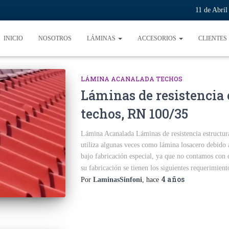
11 de Abri
INICIO
NOSOTROS
LÁMINAS
ACCESORIOS
CLIENTES
LÁMINA ACANALADA TECHOS
Láminas de resistencia 
techos, RN 100/35
Lámina Acanalada Láminas de resistencia estructura
utiliza algunas veces como lámina losacero debido 
bajo fabricación especial, ya que no contamos con 
su fabricación se tienen los siguientes requerimiento
4 años
Por
LaminasSinfoni
, hace