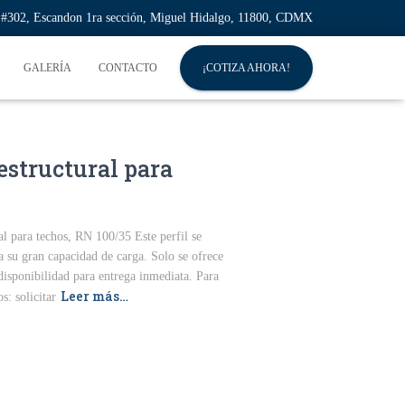
l #302, Escandon 1ra sección, Miguel Hidalgo, 11800, CDMX
GALERÍA
CONTACTO
¡COTIZA AHORA!
estructural para
l para techos, RN 100/35 Este perfil se
a su gran capacidad de carga. Solo se ofrece
disponibilidad para entrega inmediata. Para
Leer más…
s: solicitar