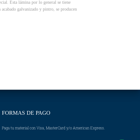
cial. Esta lámina por lo general se tiene
en acabado galvanizado y pintro, se producen
FORMAS DE PAGO
Paga tu material con Visa, MasterCard y/o American Express.