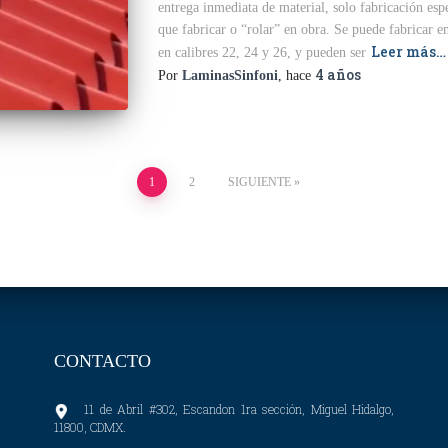
entrega inmediata de material, solo fabricación espe
que fabricar o “rolar” en obra. Se puede fabricar 
Leer más…
en calibres 22, 24 y 26, y pueden ser
4 años
Por
LaminasSinfoni
, hace
1
2
SIGUIENTE
CONTACTO
11 de Abril #302, Escandon 1ra sección, Miguel Hidalgo,
11800, CDMX.